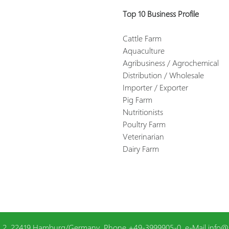
Top 10 Business Profile
Cattle Farm
Aquaculture
Agribusiness / Agrochemical
Distribution / Wholesale
Importer / Exporter
Pig Farm
Nutritionists
Poultry Farm
Veterinarian
Dairy Farm
 2,
22419
Hamburg
/
Germany
,
Phone
+49-3999905-0
,
e-Mail
info@